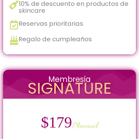
10% de descuento en productos de
skincare
Reservas prioritarias
Regalo de cumpleaños
Membresía
SIGNATURE
$179
/Mensual