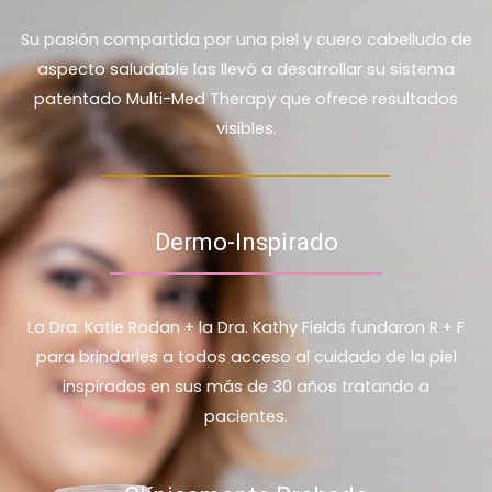
Su pasión compartida por una piel y cuero cabelludo de
aspecto saludable las llevó a desarrollar su sistema
patentado Multi-Med Therapy que ofrece resultados
visibles.
Dermo-Inspirado
La Dra. Katie Rodan + la Dra. Kathy Fields fundaron R + F
para brindarles a todos acceso al cuidado de la piel
inspirados en sus más de 30 años tratando a
pacientes.