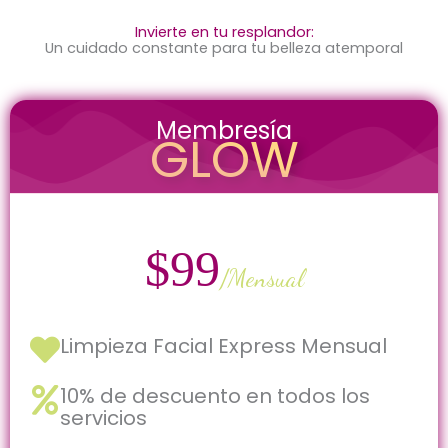
Invierte en tu resplandor:
Un cuidado constante para tu belleza atemporal
Membresía
GLOW
$99
/Mensual
Limpieza Facial Express Mensual
10% de descuento en todos los
servicios