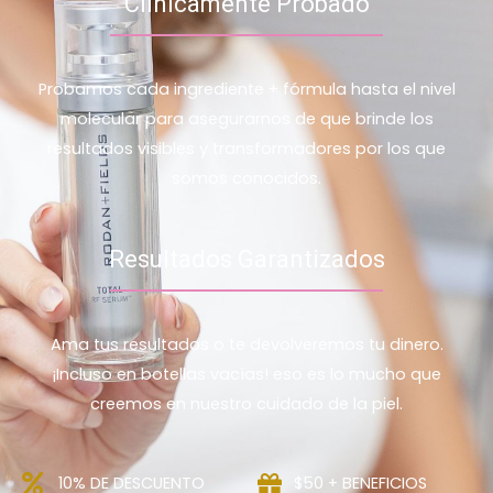
Clínicamente Probado
Probamos cada ingrediente + fórmula hasta el nivel
molecular para asegurarnos de que brinde los
resultados visibles y transformadores por los que
somos conocidos.
Resultados Garantizados
Ama tus resultados o te devolveremos tu dinero.
¡Incluso en botellas vacías! eso es lo mucho que
creemos en nuestro cuidado de la piel.
10% DE DESCUENTO
$50 + BENEFICIOS